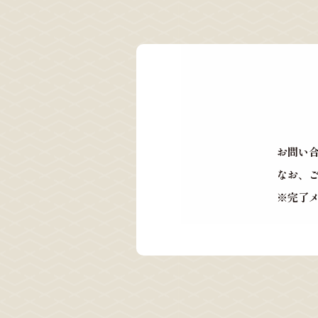
お問い
なお、
※完了