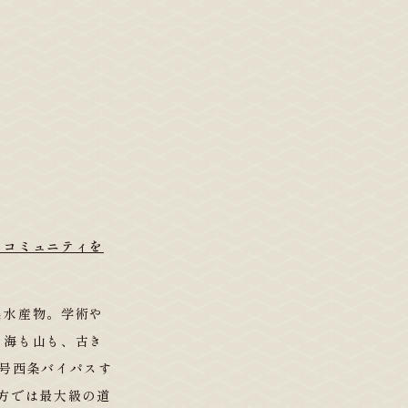
るコミュニティを
農水産物。学術や
、海も山も、古き
号西条バイパスす
地方では最大級の道