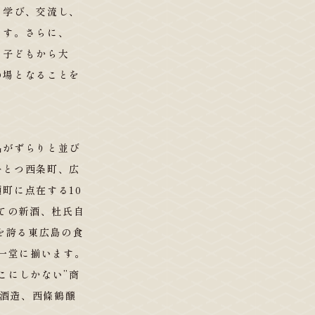
て学び、交流し、
ます。さらに、
、子どもから大
の場となることを
品がずらりと並び
ひとつ西条町、広
町に点在する10
ての新酒、杜氏自
を誇る東広島の食
も一堂に揃います。
こにしかない”商
丹酒造、西條鶴醸