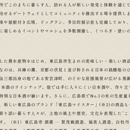
所でこのまちに暮らす人、訪れる人が新しい発見と体験を通じ
出せるゲートウェイとしてコミュニティを創出する場を提供し
場や屋根付き広場、ドッグラン、多目的展示室も完備しており
に楽しめるイベントやマルシェを多数開催し、くつろぎ・憩い
した農水産物をはじめ、東広島市生まれの美味しい・楽しい商
なのは、兵庫の灘、京都の伏見と並び称される日本の銘醸地の
仙三郎出身の地である安芸津町、のどかな田園風景が広がる黒瀬
の日本酒のラインナップ。他では手に入りにくい日本酒や、作り立
特別な日本酒が揃います。さらに、広島県でNo.1の米の生産量
、新しい東広島のブランド「東広島マイスター」(※2)の商品
寄り添い暮らす人々が、土地の風土や歴史、文化を表現した“こ
す。（※1）東広島市 酒蔵 … 賀茂鶴酒造、福美人酒造、白牡