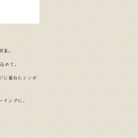
杉玉。
を込めて。
ジに重ねたシンボ
ーリングに。