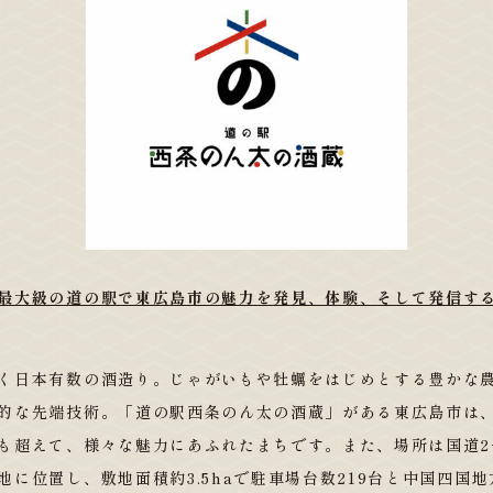
最大級の道の駅で東広島市の魅力を発見、体験、そして発信す
く日本有数の酒造り。じゃがいもや牡蠣をはじめとする豊かな
的な先端技術。「道の駅西条のん太の酒蔵」がある東広島市は
も超えて、様々な魅力にあふれたまちです。また、場所は国道2
地に位置し、敷地面積約3.5haで駐車場台数219台と中国四国