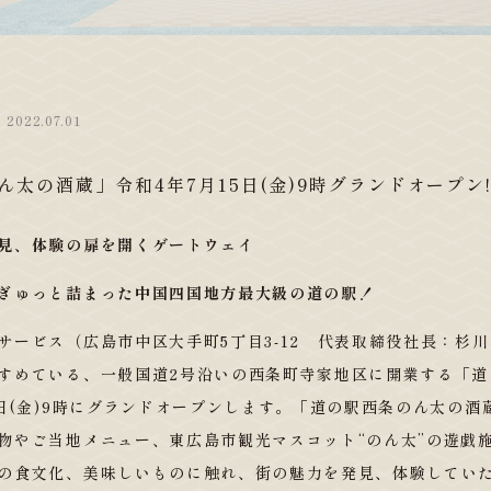
2022.07.01
太の酒蔵」令和4年7月15日(金)9時グランドオープン!
見、体験の扉を開くゲートウェイ
ぎゅっと詰まった中国四国地方最大級の道の駅！
サービス（広島市中区大手町5丁目3-12 代表取締役社長：杉川
すめている、一般国道2号沿いの西条町寺家地区に開業する「道
5日(金)9時にグランドオープンします。「道の駅西条のん太の酒
物やご当地メニュー、東広島市観光マスコット“のん太”の遊戯
の食文化、美味しいものに触れ、街の魅力を発見、体験してい