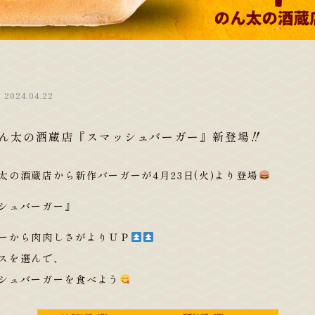
2024.04.22
ん太の酒蔵店『スマッシュバーガー』新登場‼
太の酒蔵店から新作バーガーが4月23日(火)より登場
シュバーガー』
ーから肉肉しさがよりＵＰ
️
️
スを選んで、
シュバーガーを食べよう