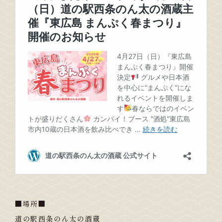
■場所■
道の駅西条のん太の酒蔵