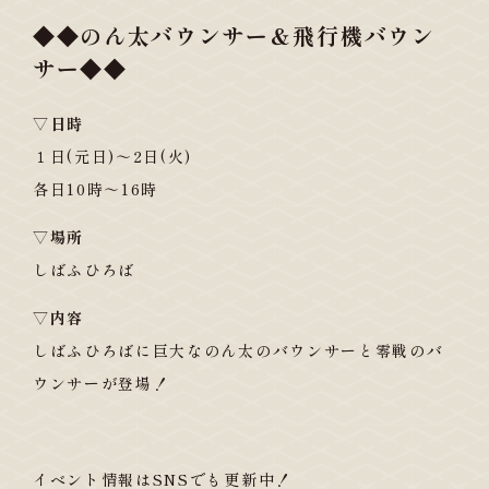
◆◆のん太バウンサー＆飛行機バウン
サー◆◆
▽日時
１日(元日)～2日(火)
各日10時～16時
▽場所
しばふひろば
▽内容
しばふひろばに巨大なのん太のバウンサーと零戦のバ
ウンサーが登場！
イベント情報はSNSでも更新中！