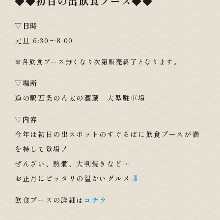
◆◆初日の出飲食ブース◆◆
▽日時
元旦 6:30〜8:00
※各飲食ブース無くなり次第販売終了となります。
▽場所
道の駅西条のん太の酒蔵 大型駐車場
▽内容
今年は初日の出スポットのすぐそばに飲食ブースが満
を持して登場！
ぜんざい、熱燗、大判焼きなど…
お正月にピッタリの温かいグルメ
飲食ブースの詳細は
コチラ