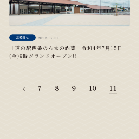
お知らせ
2022.07.01
「道の駅西条のん太の酒蔵」令和4年7月15日
(金)9時グランドオープン!!
«
7
8
9
10
11